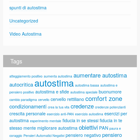
spunti di autostima
Uncategorized
Video Autostima
Tags
aumentare autostima
atteggiamento positivo
aumenta autostima
autostima
autocritica
autostima bassa
autostima e
autostima e sfide
buonumore
pensiero positivo
autostima speciale
comfort zone
cervello rettiliano
cambio paradigma
cervello
credenze
condizionamenti
crea la tua vita
credenze potenzianti
crescita personale
esercizi per
esercizio anti-PAN
esercizio autostima
autostima
fiducia in se stessi
fiducia in te
esperimento mentale
obiettivi
stesso
mente
migliorare autostima
PAN
paura e
pensiero
pensiero negativo
coraggio
Pensieri Automatici Negativi