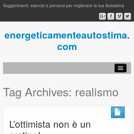
Suggerimenti, esercizi e percorsi per migliorare la tua Autostima
energeticamenteautostima.
com
Blog
Tag Archives:
realismo
About us
Contatti
Ebook Gratis
L’ottimista non è un
perTEcorsi