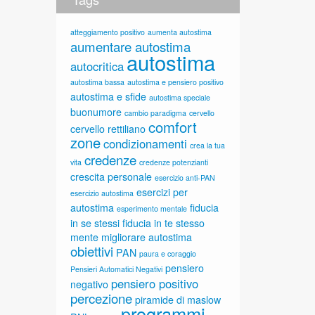
atteggiamento positivo
aumenta autostima
aumentare autostima
autostima
autocritica
autostima bassa
autostima e pensiero positivo
autostima e sfide
autostima speciale
buonumore
cambio paradigma
cervello
comfort
cervello rettiliano
zone
condizionamenti
crea la tua
credenze
vita
credenze potenzianti
crescita personale
esercizio anti-PAN
esercizi per
esercizio autostima
autostima
fiducia
esperimento mentale
in se stessi
fiducia in te stesso
mente
migliorare autostima
obiettivi
PAN
paura e coraggio
pensiero
Pensieri Automatici Negativi
pensiero positivo
negativo
percezione
piramide di maslow
programmi