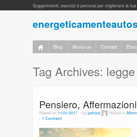
Suggerimenti, esercizi e percorsi per migliorare la tu
energeticamenteauto
Blog
About us
Contatti
Eboo
Tag Archives:
legge 
Pensiero, Affermazioni
Posted on
11/01/2017
by
patrizia
Posted in
Affer
1 Comment