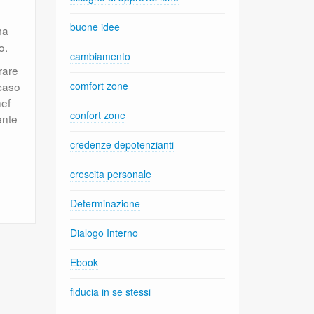
buone idee
ma
o.
cambiamento
rare
 caso
comfort zone
hef
confort zone
ente
credenze depotenzianti
crescita personale
Determinazione
Dialogo Interno
Ebook
fiducia in se stessi