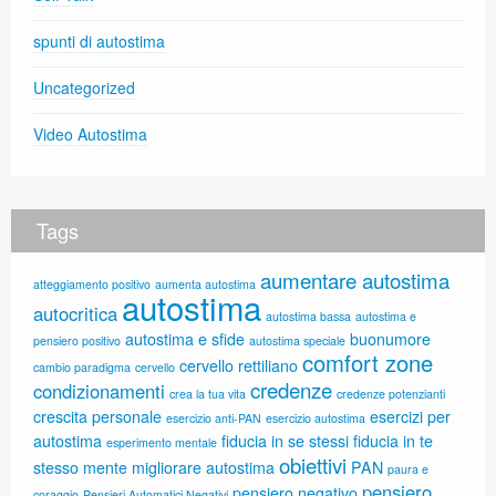
spunti di autostima
Uncategorized
Video Autostima
Tags
aumentare autostima
atteggiamento positivo
aumenta autostima
autostima
autocritica
autostima bassa
autostima e
autostima e sfide
buonumore
pensiero positivo
autostima speciale
comfort zone
cervello rettiliano
cambio paradigma
cervello
credenze
condizionamenti
crea la tua vita
credenze potenzianti
crescita personale
esercizi per
esercizio anti-PAN
esercizio autostima
autostima
fiducia in se stessi
fiducia in te
esperimento mentale
obiettivi
stesso
mente
migliorare autostima
PAN
paura e
pensiero
pensiero negativo
coraggio
Pensieri Automatici Negativi