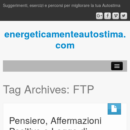
Suggerimenti, esercizi e percorsi per migliorare la tua Autostima
energeticamenteautostima.
com
Blog
Tag Archives:
FTP
About us
Contatti
Ebook Gratis
Pensiero, Affermazioni
perTEcorsi