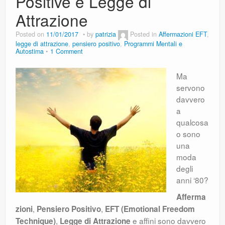
Positive e Legge di
Attrazione
Posted on
11/01/2017
by
patrizia
Posted in
Affermazioni EFT
,
legge di attrazione
,
pensiero positivo
,
Programmi Mentali e
Autostima
1 Comment
Ma
servono
davvero
a
qualcosa
o sono
una
moda
degli
anni ‘80?
Afferma
,
,
zioni
Pensiero Positivo
EFT (Emotional Freedom
,
e affini sono davvero
Technique)
Legge di Attrazione