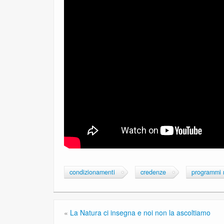
condizionamenti
credenze
programmi 
«
La Natura ci insegna e noi non la ascoltiamo