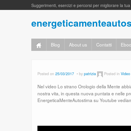
Suggerimenti, esercizi e percorsi per migliorare la tu
energeticamenteauto
Blog
About us
Contatti
Eboo
Posted on
25/03/2017
by
patrizia
Posted in
Video
Nel video Lo strano Orologio della Mente ab
nostra vita, in questa nuova puntata e nelle p
EnergeticaMenteAutostima su Youtube vediam