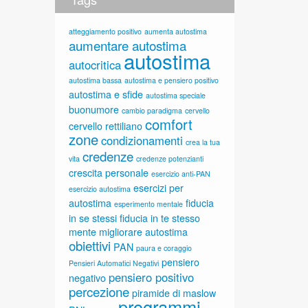
atteggiamento positivo
aumenta autostima
aumentare autostima
autostima
autocritica
autostima bassa
autostima e pensiero positivo
autostima e sfide
autostima speciale
buonumore
cambio paradigma
cervello
comfort
cervello rettiliano
zone
condizionamenti
crea la tua
credenze
vita
credenze potenzianti
crescita personale
esercizio anti-PAN
esercizi per
esercizio autostima
autostima
fiducia
esperimento mentale
in se stessi
fiducia in te stesso
mente
migliorare autostima
obiettivi
PAN
paura e coraggio
pensiero
Pensieri Automatici Negativi
pensiero positivo
negativo
percezione
piramide di maslow
programmi