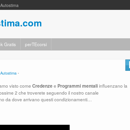
a Autostima
stima.com
k Gratis
perTEcorsi
 Autostima
biamo visto come
e
influenzano la
Credenze
Programmi mentali
rossime 2 che troverete seguendo il nostro canale
o da dove arrivano questi condizionamenti…