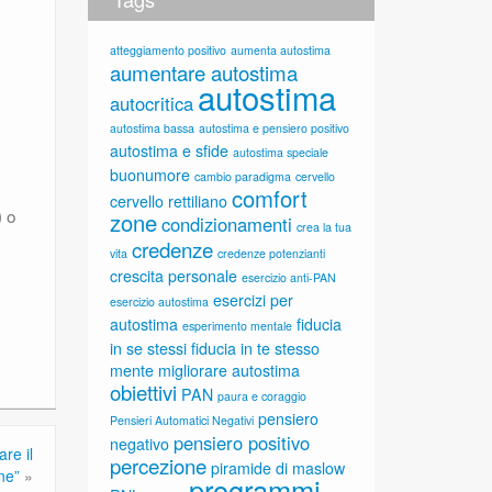
atteggiamento positivo
aumenta autostima
aumentare autostima
autostima
autocritica
autostima bassa
autostima e pensiero positivo
autostima e sfide
autostima speciale
buonumore
cambio paradigma
cervello
comfort
cervello rettiliano
) o
zone
condizionamenti
crea la tua
credenze
vita
credenze potenzianti
crescita personale
esercizio anti-PAN
esercizi per
esercizio autostima
autostima
fiducia
esperimento mentale
in se stessi
fiducia in te stesso
mente
migliorare autostima
obiettivi
PAN
paura e coraggio
pensiero
Pensieri Automatici Negativi
pensiero positivo
negativo
re il
percezione
piramide di maslow
ne”
»
programmi