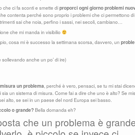
 che ci fa sconti e smette di
proporci ogni giorno problemi nuov
e contenta perché sono proprio i problemi che ci permettono di
ltrimenti sai che noia, perfino i sassi, nei secoli, cambiano…
zione che mi manda in visibilio
sempio, cosa mi è successo la settimana scorsa, davvero, un
probl
 sollevando anche un po’ di ire)
, perché è vero, pensaci, se tu mi stai dice
 misura un problema
sia un sistema di misura. Come fai a dire che uno è alto? Se mis
ei alto, se sei in un paese del nord Europa sei basso.
Bella domanda eh?
iccolo o grande?
sposta che un problema è grand
lverlo, è piccolo se invece ci