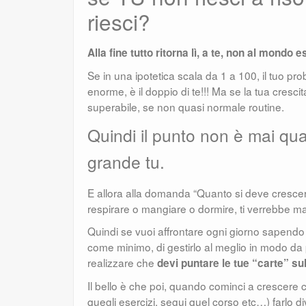
riesci?
Alla fine tutto ritorna lì, a te, non al mondo 
Se in una ipotetica scala da 1 a 100, il tuo pr
enorme, è il doppio di te!!! Ma se la tua cresc
superabile, se non quasi normale routine.
Quindi il punto non è mai qu
grande tu.
E allora alla domanda “Quanto si deve cresce
respirare o mangiare o dormire, ti verrebbe ma
Quindi se vuoi affrontare ogni giorno sapendo 
come minimo, di gestirlo al meglio in modo da 
realizzare che
devi puntare le tue “carte” sul
Il bello è che poi, quando cominci a crescere co
quegli esercizi, segui quel corso etc…) farlo di