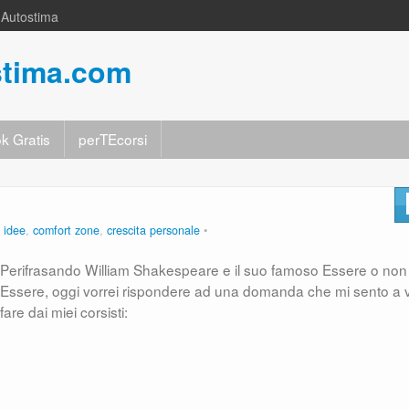
a Autostima
stima.com
k Gratis
perTEcorsi
 idee
,
comfort zone
,
crescita personale
Perifrasando William Shakespeare e il suo famoso Essere o non
Essere, oggi vorrei rispondere ad una domanda che mi sento a v
fare dai miei corsisti: