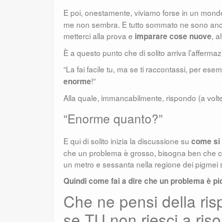
E poi, onestamente, viviamo forse in un mondo
me non sembra. E tutto sommato ne sono anch
metterci alla prova e
, a
imparare cose nuove
È a questo punto che di solito arriva l’afferma
“La fai facile tu, ma se ti raccontassi, per e
!”
enorme
Alla quale, immancabilmente, rispondo (a volte
“Enorme quanto?”
E qui di solito inizia la discussione su
come si
che un problema è grosso, bisogna ben che ci 
un metro e sessanta nella regione dei pigmei s
Quindi come fai a dire che un problema è p
Che ne pensi della ri
se TU non riesci a riso