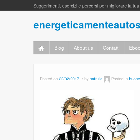
Suggerimenti, esercizi e percorsi per migliorare la tu
energeticamenteauto
Blog
About us
Contatti
Eboo
Posted on
22/02/2017
by
patrizia
Posted in
buone