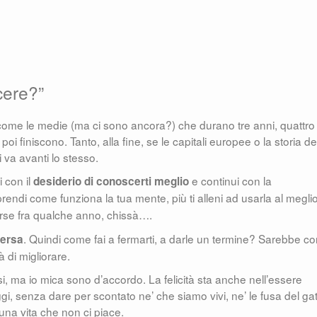
cere?”
come le medie (ma ci sono ancora?) che durano tre anni, quattro
oi finiscono. Tanto, alla fine, se le capitali europee o la storia de
i va avanti lo stesso.
 con il
e continui con la
desiderio di conoscerti meglio
rendi come funziona la tua mente, più ti alleni ad usarla al megli
orse fra qualche anno, chissà….
. Quindi come fai a fermarti, a darle un termine? Sarebbe c
versa
à di migliorare.
rsi, ma io mica sono d’accordo. La felicità sta anche nell’essere
i, senza dare per scontato ne’ che siamo vivi, ne’ le fusa del gat
 una vita che non ci piace.