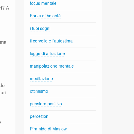
focus mentale
? A
i
Forza di Volontà
i tuoi sogni
il cervello e l'autostima
ema
legge di attrazione
manipolazione mentale
meditazione
ndo
ottimismo
uri
pensiero positivo
percezioni
e
Piramide di Maslow