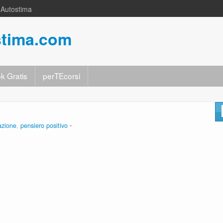
a Autostima
stima.com
k Gratis
perTEcorsi
azione
,
pensiero positivo