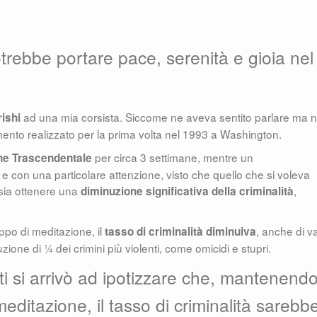
trebbe portare pace, serenità e gioia nel
ad una mia corsista. Siccome ne aveva sentito parlare ma 
ishi
mento realizzato per la prima volta nel 1993 a Washington.
per circa 3 settimane, mentre un
ne Trascendentale
i e con una particolare attenzione, visto che quello che si voleva
ssia ottenere una
,
diminuzione significativa della criminalità
ppo di meditazione, il
, anche di va
tasso di criminalità diminuiva
uzione di ¼ dei crimini più violenti, come omicidi e stupri.
olti si arrivò ad ipotizzare che, mantenend
meditazione, il tasso di criminalità sarebb