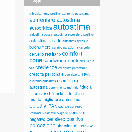
atteggiamento positivo
aumenta autostima
aumentare autostima
autostima
autocritica
autostima bassa
autostima e pensiero positivo
autostima e sfide
autostima speciale
buonumore
cambio paradigma
cervello
comfort
cervello rettiliano
zone
condizionamenti
crea la tua
credenze
vita
credenze potenzianti
crescita personale
esercizio anti-PAN
esercizi per
esercizio autostima
autostima
fiducia
esperimento mentale
in se stessi
fiducia in te stesso
mente
migliorare autostima
obiettivi
PAN
paura e coraggio
pensiero
Pensieri Automatici Negativi
pensiero positivo
negativo
percezione
piramide di maslow
programmi