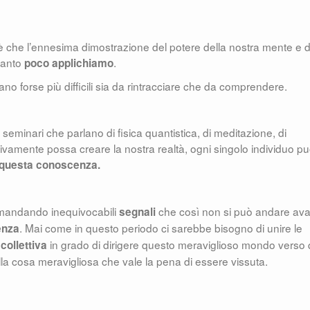
è che l’ennesima dimostrazione del potere della nostra mente e d
quanto
.
poco applichiamo
o forse più difficili sia da rintracciare che da comprendere.
o, seminari che parlano di fisica quantistica, di meditazione, di
ttivamente possa creare la nostra realtà, ogni singolo individuo pu
a questa conoscenza.
 mandando inequivocabili
che così non si può andare avan
segnali
. Mai come in questo periodo ci sarebbe bisogno di unire le
enza
in grado di dirigere questo meraviglioso mondo verso 
collettiva
a cosa meravigliosa che vale la pena di essere vissuta.