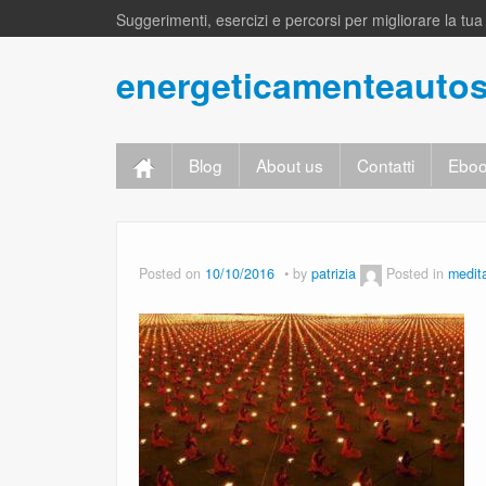
Suggerimenti, esercizi e percorsi per migliorare la tu
energeticamenteauto
Blog
About us
Contatti
Eboo
Posted on
10/10/2016
by
patrizia
Posted in
medit