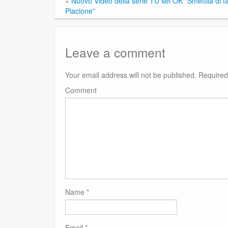
«
Nuovo Video della serie TU sei OK “Smettila di fa
Piacione”
Leave a comment
Your email address will not be published.
Required
Comment
Name
*
Email
*