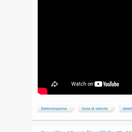
Determinazione
forza di volontà
obiett