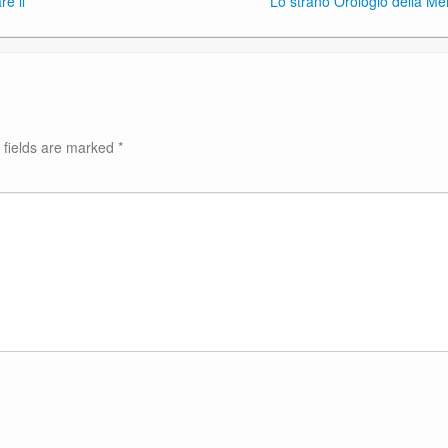
re il
Lo strano Orologio della Me
 fields are marked
*