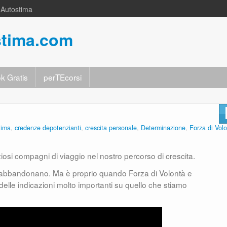
a Autostima
stima.com
k Gratis
perTEcorsi
tima
,
credenze depotenzianti
,
crescita personale
,
Determinazione
,
Forza di Vol
osi compagni di viaggio nel nostro percorso di crescita.
e ci abbandonano. Ma è proprio quando Forza di Volontà e
le indicazioni molto importanti su quello che stiamo