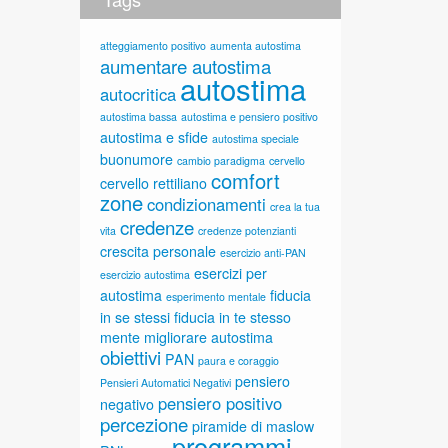
atteggiamento positivo
aumenta autostima
aumentare autostima
autostima
autocritica
autostima bassa
autostima e pensiero positivo
autostima e sfide
autostima speciale
buonumore
cambio paradigma
cervello
comfort
cervello rettiliano
zone
condizionamenti
crea la tua
credenze
vita
credenze potenzianti
crescita personale
esercizio anti-PAN
esercizi per
esercizio autostima
autostima
fiducia
esperimento mentale
in se stessi
fiducia in te stesso
mente
migliorare autostima
obiettivi
PAN
paura e coraggio
pensiero
Pensieri Automatici Negativi
pensiero positivo
negativo
percezione
piramide di maslow
programmi