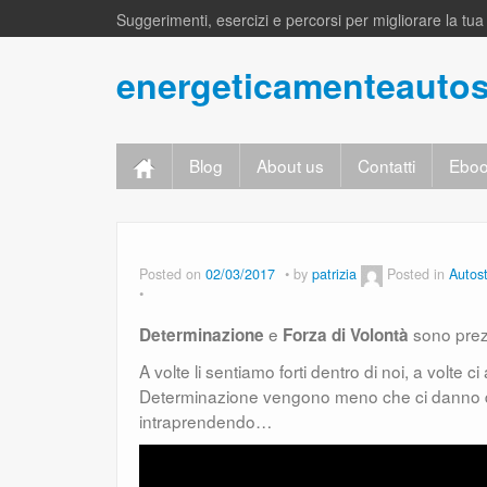
Suggerimenti, esercizi e percorsi per migliorare la tu
energeticamenteauto
Blog
About us
Contatti
Eboo
Posted on
02/03/2017
by
patrizia
Posted in
Autos
e
sono prezi
Determinazione
Forza di Volontà
A volte li sentiamo forti dentro di noi, a volt
Determinazione vengono meno che ci danno del
intraprendendo…